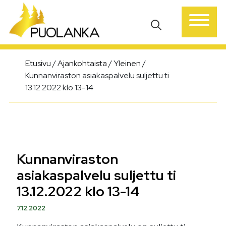
Päävalikko
Etusivu
/
Ajankohtaista
/
Yleinen
/
Kunnanviraston asiakaspalvelu suljettu ti
13.12.2022 klo 13-14
Kunnanviraston
asiakaspalvelu suljettu ti
13.12.2022 klo 13-14
7.12.2022