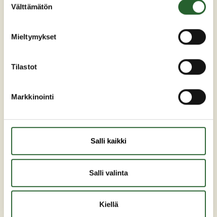
Välttämätön
Puh: +358 (0)8 6155 441
valinta
kunta(at)puolanka.fi
etunimi.sukunimi@puolanka.fi
Mieltymykset
Tilastot
Markkinointi
PUOLANKA
Asuminen ja ympäristö
Salli kaikki
Liikunta ja vapaa-aika
Matkailu
Varhaiskasvatus ja opetus
Salli valinta
Työ ja elinkeinot
Sosiaali- ja terveyspalvelut
Kiellä