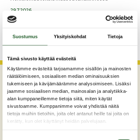
29.7.2026
Asfaltointityöt taajamassa myöhästyvät
Suostumus
Yksityiskohdat
Tietoja
KATSO KAIKKI
Tämä sivusto käyttää evästeitä
Käytämme evästeitä tarjoamamme sisällön ja mainosten
räätälöimiseen, sosiaalisen median ominaisuuksien
tukemiseen ja kävijämäärämme analysoimiseen. Lisäksi
jaamme sosiaalisen median, mainosalan ja analytiikka-
alan kumppaneillemme tietoja siitä, miten käytät
sivustoamme. Kumppanimme voivat yhdistää näitä
tietoja muihin tietoihin, joita olet antanut heille tai joita on
kerätty, kun olet käyttänyt heidän palvelujaan.
Maaherrankatu 7
89200 Puolanka
Suostumuksen