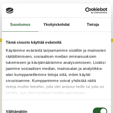
Asfaltointityöt taajamassa myöhästyvät
KATSO KAIKKI
Suostumus
Yksityiskohdat
Tietoja
Tämä sivusto käyttää evästeitä
Käytämme evästeitä tarjoamamme sisällön ja mainosten
räätälöimiseen, sosiaalisen median ominaisuuksien
tukemiseen ja kävijämäärämme analysoimiseen. Lisäksi
jaamme sosiaalisen median, mainosalan ja analytiikka-
alan kumppaneillemme tietoja siitä, miten käytät
sivustoamme. Kumppanimme voivat yhdistää näitä
tietoja muihin tietoihin, joita olet antanut heille tai joita on
Maaherrankatu 7
kerätty, kun olet käyttänyt heidän palvelujaan.
89200 Puolanka
Suostumuksen
Puh: +358 (0)8 6155 441
Välttämätön
valinta