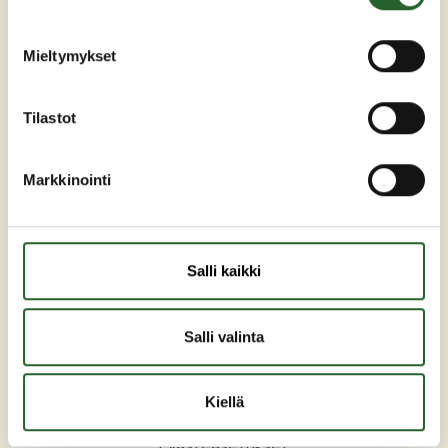
kunta(at)puolanka.fi
etunimi.sukunimi@puolanka.fi
Mieltymykset
Tilastot
PUOLANKA
Markkinointi
Asuminen ja ympäristö
Liikunta ja vapaa-aika
Salli kaikki
Matkailu
Varhaiskasvatus ja opetus
Salli valinta
Työ ja elinkeinot
Sosiaali- ja terveyspalvelut
Kiellä
Hallinto
Evästeasetukset