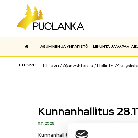
ASUMINEN JA YMPÄRISTÖ
LIIKUNTA JA VAPAA-AIK
Päävalikko
ETUSIVU
Etusivu
/
Ajankohtaista
/
Hallinto
/
Esityslist
Kunnanhallitus 28.1
11.11.2025
Kunnanhallituksen kokouksen esityslistan j