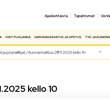
Ajankohtaista
Tapahtumat
Verk
A
VISIT PUOLANKA
VARHAISKASVATUS JA OPETUS
TYÖ JA ELINKEI
at ja pöytäkirjat
/
Kunnanhallitus 28.11.2025 kello 10
1.2025 kello 10
a edellisten kokousten pöytäkirjat löydät
täältä
.