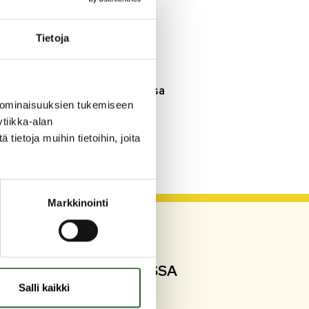
3.8.2026
Henkilömuutoksia
Tietoja
maaseutuhallinnossa
29.7.2026
Asfaltointityöt taajamassa
myöhästyvät
 ominaisuuksien tukemiseen
tiikka-alan
ietoja muihin tietoihin, joita
KATSO KAIKKI
Markkinointi
SEURAA SOMESSA
Salli kaikki