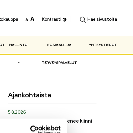
Hae sivustolta
kokauppa
Kontrasti
NOT
HALLINTO
SOSIAALI- JA
YHTEYSTIEDOT
TERVEYSPALVELUT
Ajankohtaista
5.8.2026
Monitoimitalon kirjasto menee kiinni
perjantaina klo 12.00