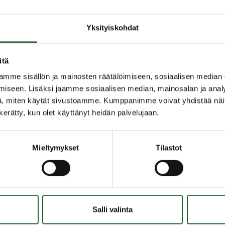
äältä
.
Yksityiskohdat
itä
mme sisällön ja mainosten räätälöimiseen, sosiaalisen median
iseen. Lisäksi jaamme sosiaalisen median, mainosalan ja analy
, miten käytät sivustoamme. Kumppanimme voivat yhdistää näitä t
n kerätty, kun olet käyttänyt heidän palvelujaan.
Mieltymykset
Tilastot
OLANKA
OIKOPOLUT
Salli valinta
inen ja ympäristö
Yhteystiedot