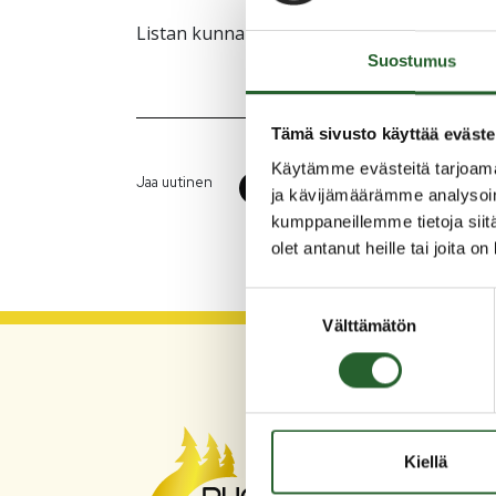
Listan kunnanhallituksen jäsenistä löydät
t
Suostumus
Tämä sivusto käyttää eväste
Käytämme evästeitä tarjoama
Jaa uutinen
ja kävijämäärämme analysoim
kumppaneillemme tietoja siitä
olet antanut heille tai joita o
Suostumuksen
Välttämätön
valinta
PU
Kiellä
Asum