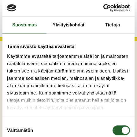
KATSO KAIKKI
Suostumus
Yksityiskohdat
Tietoja
Tämä sivusto käyttää evästeitä
Käytämme evästeitä tarjoamamme sisällön ja mainosten
räätälöimiseen, sosiaalisen median ominaisuuksien
tukemiseen ja kävijämäärämme analysoimiseen. Lisäksi
jaamme sosiaalisen median, mainosalan ja analytiikka-
alan kumppaneillemme tietoja siitä, miten käytät
sivustoamme. Kumppanimme voivat yhdistää näitä
tietoja muihin tietoihin, joita olet antanut heille tai joita on
Maaherrankatu 7
kerätty, kun olet käyttänyt heidän palvelujaan.
89200 Puolanka
Puh: +358 (0)8 6155 441
Suostumuksen
kunta(at)puolanka.fi
Välttämätön
valinta
etunimi.sukunimi@puolanka.fi