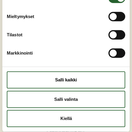
kunta(at)puolanka.fi
etunimi.sukunimi@puolanka.fi
Mieltymykset
Tilastot
PUOLANKA
Markkinointi
Asuminen ja ympäristö
Liikunta ja vapaa-aika
Salli kaikki
Matkailu
Varhaiskasvatus ja opetus
Salli valinta
Työ ja elinkeinot
Sosiaali- ja terveyspalvelut
Kiellä
Hallinto
Evästeasetukset