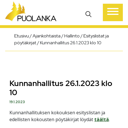
Päävalikko
Etusivu
/
Ajankohtaista
/
Hallinto
/
Esityslistat ja
pöytäkirjat
/
Kunnanhallitus 26.1.2023 klo 10
Kunnanhallitus 26.1.2023 klo
10
19.1.2023
Kunnanhallituksen kokouksen esityslistan ja
edellisten kokousten pöytäkirjat löydät
täältä
.