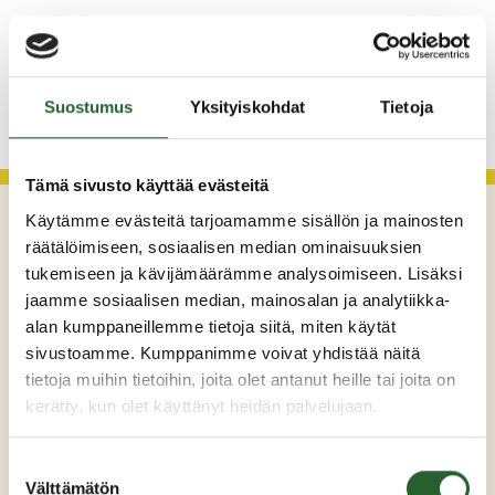
Asfaltointityöt taajamassa myöhästyvät
KATSO KAIKKI
Suostumus
Yksityiskohdat
Tietoja
Tämä sivusto käyttää evästeitä
Käytämme evästeitä tarjoamamme sisällön ja mainosten
räätälöimiseen, sosiaalisen median ominaisuuksien
tukemiseen ja kävijämäärämme analysoimiseen. Lisäksi
jaamme sosiaalisen median, mainosalan ja analytiikka-
alan kumppaneillemme tietoja siitä, miten käytät
sivustoamme. Kumppanimme voivat yhdistää näitä
tietoja muihin tietoihin, joita olet antanut heille tai joita on
Maaherrankatu 7
kerätty, kun olet käyttänyt heidän palvelujaan.
89200 Puolanka
Suostumuksen
Puh: +358 (0)8 6155 441
Välttämätön
valinta