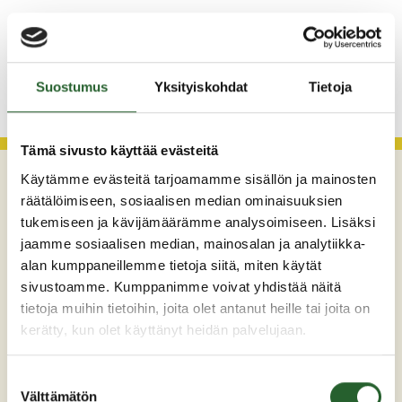
Asfaltointityöt taajamassa myöhästyvät
KATSO KAIKKI
Suostumus
Yksityiskohdat
Tietoja
Tämä sivusto käyttää evästeitä
Käytämme evästeitä tarjoamamme sisällön ja mainosten
räätälöimiseen, sosiaalisen median ominaisuuksien
tukemiseen ja kävijämäärämme analysoimiseen. Lisäksi
jaamme sosiaalisen median, mainosalan ja analytiikka-
alan kumppaneillemme tietoja siitä, miten käytät
sivustoamme. Kumppanimme voivat yhdistää näitä
tietoja muihin tietoihin, joita olet antanut heille tai joita on
Maaherrankatu 7
kerätty, kun olet käyttänyt heidän palvelujaan.
89200 Puolanka
Suostumuksen
Puh: +358 (0)8 6155 441
Välttämätön
valinta