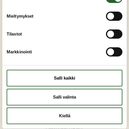
kunta(at)puolanka.fi
etunimi.sukunimi@puolanka.fi
Mieltymykset
Tilastot
PUOLANKA
Markkinointi
Asuminen ja ympäristö
Liikunta ja vapaa-aika
Salli kaikki
Matkailu
Varhaiskasvatus ja opetus
Salli valinta
Työ ja elinkeinot
Sosiaali- ja terveyspalvelut
Kiellä
Hallinto
Evästeasetukset