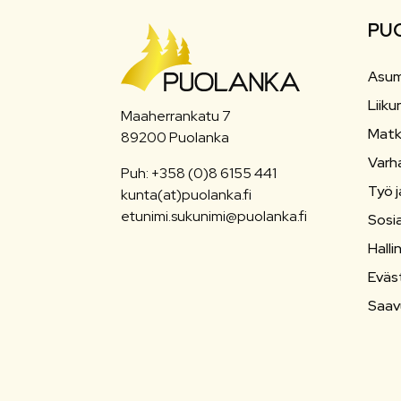
PU
Asum
Liiku
Maaherrankatu 7
Matk
89200 Puolanka
Varh
Puh: +358 (0)8 6155 441
Työ j
kunta(at)puolanka.fi
etunimi.sukunimi@puolanka.fi
Sosia
Halli
Eväs
Saav