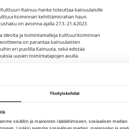
 Kulttuuri-Kainuu-hanke toteuttaa kainuulaisille
kulttuuritoiminnan kehittämisrahan haun.
ushaku on avoinna ajalla 27.3.-21.4.2023.
a ideoita ja toimintamalleja kulttuuritoiminnan
avoitteena on parantaa kainuulaisten
ihin eri puolilla Kainuuta, sekä edistää
uuksia uusien toimintatapojen avulla.
 kokeiluihin, jotka kiertävät useiden Kainuun
ttuurin saatavuutta eri väestöryhmissä yhteisötaiteen
la esimerkiksi aluetaiteilija-konseptilla toteutettavia
ja, tapahtumia tai niiden sarjoja.
Yksityiskohdat
sessään kolmas ja viimeinen Kulttuuri-Kainuun
aan 1–2 kokeiluhanketta. Tuettavat kokeilut eivät
itä
oin 2500–5000 euroa / kokeilu. Hankkeen kautta on
mäisessä haussa kokeiluita 35 000 euron edestä.
mme sisällön ja mainosten räätälöimiseen, sosiaalisen median
iseen. Lisäksi jaamme sosiaalisen median, mainosalan ja analy