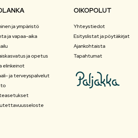
OLANKA
OIKOPOLUT
inen ja ympäristö
Yhteystiedot
nta ja vapaa-aika
Esityslistat ja pöytäkirjat
ailu
Ajankohtaista
aiskasvatus ja opetus
Tapahtumat
a elinkeinot
ali- ja terveyspalvelut
nto
teasetukset
utettavuusseloste