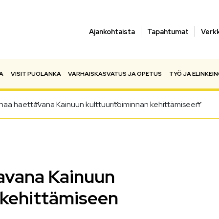
Ajankohtaista
Tapahtumat
Verk
A
VISIT PUOLANKA
VARHAISKASVATUS JA OPETUS
TYÖ JA ELINKEI
ahaa haettavana Kainuun kulttuuritoiminnan kehittämiseen
avana Kainuun
 kehittämiseen