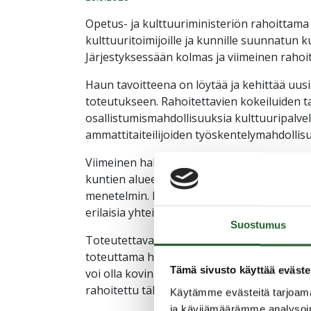
Opetus- ja kulttuuriministeriön rahoittama
kulttuuritoimijoille ja kunnille suunnatun 
Järjestyksessään kolmas ja viimeinen rahoit
Haun tavoitteena on löytää ja kehittää uusi
toteutukseen. Rahoitettavien kokeiluiden t
osallistumismahdollisuuksia kulttuuripalvelu
ammattitaiteilijoiden työskentelymahdollis
Viimeinen hakukierros kohdistuu erityisesti
kuntien alueella ja edistävät taiteen ja kul
menetelmin. Rahoitettavat kokeilut voivat ol
erilaisia yhteisötaiteita hyödyntäviä työpajo
Suostumus
Toteutettava kokeilurahahaku on järjestyk
toteuttama haku. Haun perusteella rahoitet
Tämä sivusto käyttää eväste
voi olla kovin suuria, kokeilun rahoitus n
rahoitettu tähän mennessä kahdessa ensim
Käytämme evästeitä tarjoama
ja kävijämäärämme analysoim