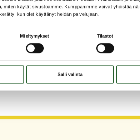
ksen säännöistä ja käytännöistä löytyvät Kulttuuri-
, miten käytät sivustoamme. Kumppanimme voivat yhdistää näitä t
ainuunliitto.fi/yhteistyo/hankkeet/kulttuuri-
n kerätty, kun olet käyttänyt heidän palvelujaan.
Mieltymykset
Tilastot
nnunen, puh. 044 797
Salli valinta