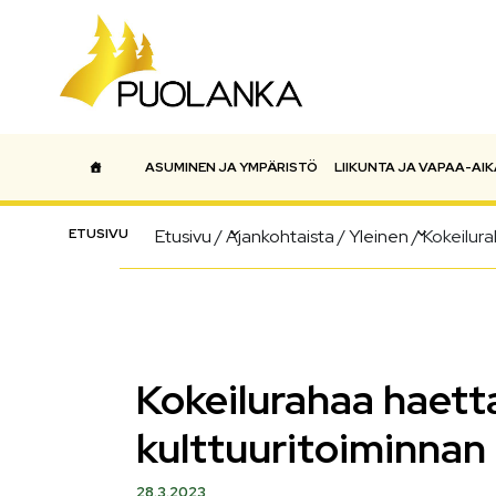
ASUMINEN JA YMPÄRISTÖ
LIIKUNTA JA VAPAA-AIK
Päävalikko
ETUSIVU
Etusivu
/
Ajankohtaista
/
Yleinen
/
Kokeilur
Kokeilurahaa haett
kulttuuritoiminnan
28.3.2023