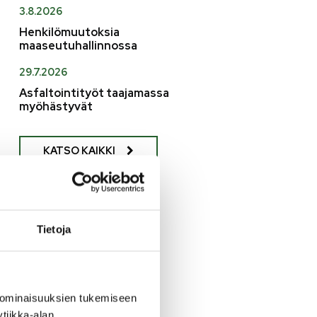
3.8.2026
Henkilömuutoksia
maaseutuhallinnossa
29.7.2026
Asfaltointityöt taajamassa
myöhästyvät
KATSO KAIKKI
Tietoja
 ominaisuuksien tukemiseen
tiikka-alan