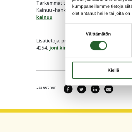
Tarkemmat tiedot nyt avautuvan hakukierro
kumppaneillemme tietoja siitä
Kainuu -hankkeen verkkosivuilta
https://k
olet antanut heille tai joita o
kainuu
Suostumuksen
Välttämätön
valinta
Lisätietoja: projektikoordinaattori Joni Ki
4254,
joni.kinnunen@kainuunliitto.fi
Kiellä
Jaa uutinen