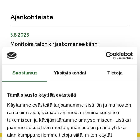
Ajankohtaista
5.8.2026
Monitoimitalon kirjasto menee kiinni
perjantaina klo 12.00
3.8.2026
Henkilömuutoksia maaseutuhallinnossa
Suostumus
Yksityiskohdat
Tietoja
29.7.2026
Asfaltointityöt taajamassa myöhästyvät
Tämä sivusto käyttää evästeitä
Käytämme evästeitä tarjoamamme sisällön ja mainosten
KATSO KAIKKI
räätälöimiseen, sosiaalisen median ominaisuuksien
tukemiseen ja kävijämäärämme analysoimiseen. Lisäksi
jaamme sosiaalisen median, mainosalan ja analytiikka-
alan kumppaneillemme tietoja siitä, miten käytät