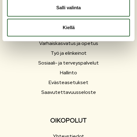
Salli valinta
Asuminen ja ympäristö
Liikunta ja vapaa-aika
Kiellä
Matkailu
Varhaiskasvatus ja opetus
Työ ja elinkeinot
Sosiaali- ja terveyspalvelut
Hallinto
Evästeasetukset
Saavutettavuusseloste
OIKOPOLUT
Yhteystiedot