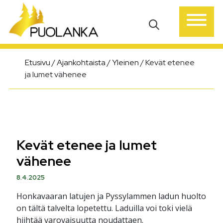
Päävalikko
Etusivu
/
Ajankohtaista
/
Yleinen
/
Kevät etenee
ja lumet vähenee
Kevät etenee ja lumet
vähenee
8.4.2025
Honkavaaran latujen ja Pyssylammen ladun huolto
on tältä talvelta lopetettu. Laduilla voi toki vielä
hiihtää varovaisuutta noudattaen.