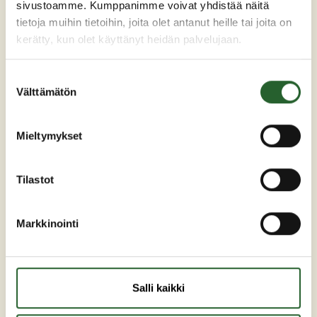
sivustoamme. Kumppanimme voivat yhdistää näitä
tietoja muihin tietoihin, joita olet antanut heille tai joita on
kerätty, kun olet käyttänyt heidän palvelujaan.
Suostumuksen
Välttämätön
valinta
Maaherrankatu 7
Mieltymykset
89200 Puolanka
Puh: +358 (0)8 6155 441
Tilastot
kunta(at)puolanka.fi
etunimi.sukunimi@puolanka.fi
Markkinointi
Salli kaikki
PUOLANKA