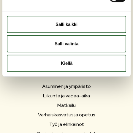
89200 Puolanka
Puh: +358 (0)8 6155 441
kunta(at)puolanka.fi
Salli kaikki
etunimi.sukunimi@puolanka.fi
Salli valinta
Kiellä
PUOLANKA
Asuminen ja ympäristö
Liikunta ja vapaa-aika
Matkailu
Varhaiskasvatus ja opetus
Työ ja elinkeinot