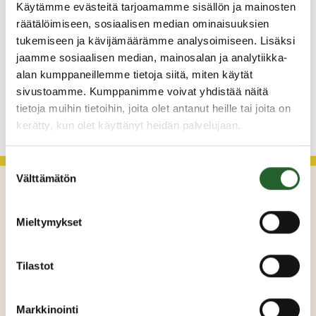
Käytämme evästeitä tarjoamamme sisällön ja mainosten
Henkilömuutoksia maaseutuhallinnossa
räätälöimiseen, sosiaalisen median ominaisuuksien
tukemiseen ja kävijämäärämme analysoimiseen. Lisäksi
29.7.2026
jaamme sosiaalisen median, mainosalan ja analytiikka-
Asfaltointityöt taajamassa myöhästyvät
alan kumppaneillemme tietoja siitä, miten käytät
sivustoamme. Kumppanimme voivat yhdistää näitä
KATSO KAIKKI
tietoja muihin tietoihin, joita olet antanut heille tai joita on
kerätty, kun olet käyttänyt heidän palvelujaan.
Suostumuksen
Välttämätön
valinta
Mieltymykset
Tilastot
Maaherrankatu 7
Markkinointi