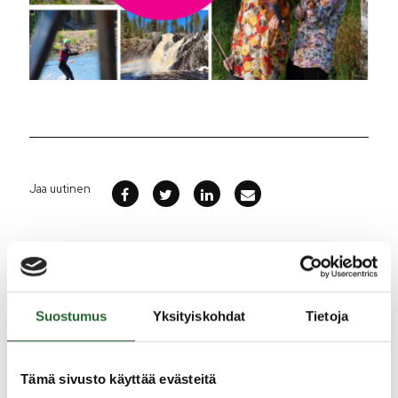
Jaa uutinen
Ajankohtaista
5.8.2026
Suostumus
Yksityiskohdat
Tietoja
Monitoimitalon kirjasto menee kiinni
perjantaina klo 12.00
Tämä sivusto käyttää evästeitä
3.8.2026