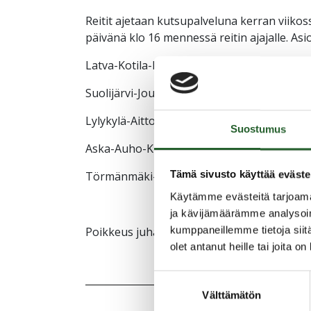
Reitit ajetaan kutsupalveluna kerran viikoss
päivänä klo 16 mennessä reitin ajajalle. Asio
Latva-Kotila-Hoikanvaara-Rasi: Pasi Suorsa
Suolijärvi-Joukokylä: Kimmo Valppu 0400 8
Lylykylä-Aittokylä: Pekka Kanniainen 0500 
Suostumus
Aska-Auho-Kivari-Vihajärvi: Jussi Virrankar
Tämä sivusto käyttää eväste
Törmänmäki-Kalliokylä-Pihlajavaara-Leipiva
Käytämme evästeitä tarjoama
ja kävijämäärämme analysoim
kumppaneillemme tietoja siitä
Poikkeus juhannusviikolla asiointi to 20.6. j
olet antanut heille tai joita o
Suostumuksen
Välttämätön
valinta