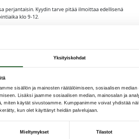
a perjantaisin. Kyydin tarve pitää ilmoittaa edellisenä
intiaika klo 9-12.
, 040 038 9938
15 562
381 938
Yksityiskohdat
i 050 595 9590
itä
ara: Jussi Virrankari 050 595 9590
mme sisällön ja mainosten räätälöimiseen, sosiaalisen median
iseen. Lisäksi jaamme sosiaalisen median, mainosalan ja analy
, miten käytät sivustoamme. Kumppanimme voivat yhdistää näitä t
a ilmoitus ke 19.6. klo 16 mennessä.
n kerätty, kun olet käyttänyt heidän palvelujaan.
Mieltymykset
Tilastot