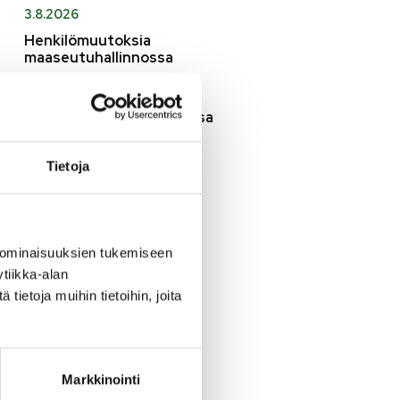
3.8.2026
Henkilömuutoksia
maaseutuhallinnossa
29.7.2026
Asfaltointityöt taajamassa
myöhästyvät
Tietoja
KATSO KAIKKI
 ominaisuuksien tukemiseen
tiikka-alan
ietoja muihin tietoihin, joita
Markkinointi