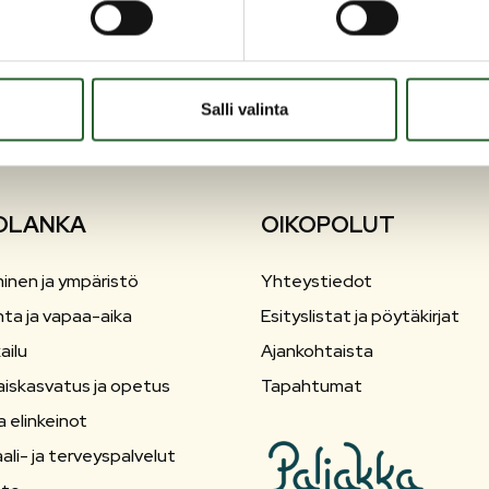
Salli valinta
OLANKA
OIKOPOLUT
inen ja ympäristö
Yhteystiedot
nta ja vapaa-aika
Esityslistat ja pöytäkirjat
ailu
Ajankohtaista
aiskasvatus ja opetus
Tapahtumat
a elinkeinot
ali- ja terveyspalvelut