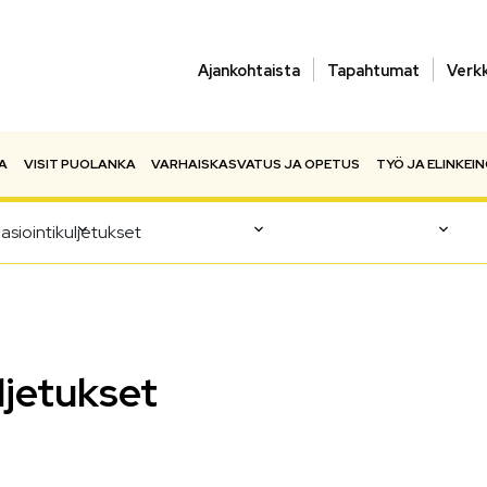
Ajankohtaista
Tapahtumat
Verk
A
VISIT PUOLANKA
VARHAISKASVATUS JA OPETUS
TYÖ JA ELINKEI
asiointikuljetukset
ljetukset