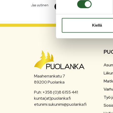
Jaa uutinen
Kiellä
PU
Asum
Liiku
Maaherrankatu 7
Matk
89200 Puolanka
Varh
Puh: +358 (0)8 6155 441
Työ j
kunta(at)puolanka.fi
etunimi.sukunimi@puolanka.fi
Sosia