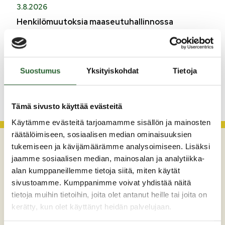
3.8.2026
Henkilömuutoksia maaseutuhallinnossa
29.7.2026
Asfaltointityöt taajamassa myöhästyvät
Suostumus
Yksityiskohdat
Tietoja
KATSO KAIKKI
Tämä sivusto käyttää evästeitä
Käytämme evästeitä tarjoamamme sisällön ja mainosten
räätälöimiseen, sosiaalisen median ominaisuuksien
tukemiseen ja kävijämäärämme analysoimiseen. Lisäksi
jaamme sosiaalisen median, mainosalan ja analytiikka-
alan kumppaneillemme tietoja siitä, miten käytät
sivustoamme. Kumppanimme voivat yhdistää näitä
tietoja muihin tietoihin, joita olet antanut heille tai joita on
kerätty, kun olet käyttänyt heidän palvelujaan.