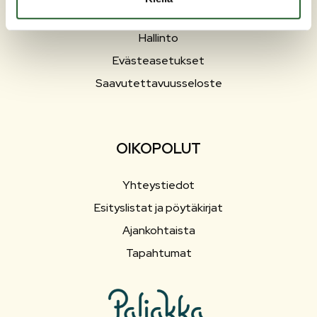
Sosiaali- ja terveyspalvelut
Hallinto
Evästeasetukset
Saavutettavuusseloste
OIKOPOLUT
Yhteystiedot
Esityslistat ja pöytäkirjat
Ajankohtaista
Tapahtumat