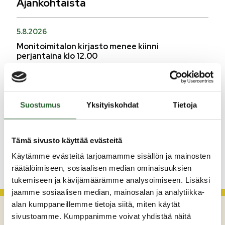
Ajankohtaista
5.8.2026
Monitoimitalon kirjasto menee kiinni
perjantaina klo 12.00
3.8.2026
Henkilömuutoksia maaseutuhallinnossa
Suostumus
Yksityiskohdat
Tietoja
29.7.2026
Asfaltointityöt taajamassa myöhästyvät
Tämä sivusto käyttää evästeitä
KATSO KAIKKI
Käytämme evästeitä tarjoamamme sisällön ja mainosten
räätälöimiseen, sosiaalisen median ominaisuuksien
tukemiseen ja kävijämäärämme analysoimiseen. Lisäksi
jaamme sosiaalisen median, mainosalan ja analytiikka-
alan kumppaneillemme tietoja siitä, miten käytät
sivustoamme. Kumppanimme voivat yhdistää näitä