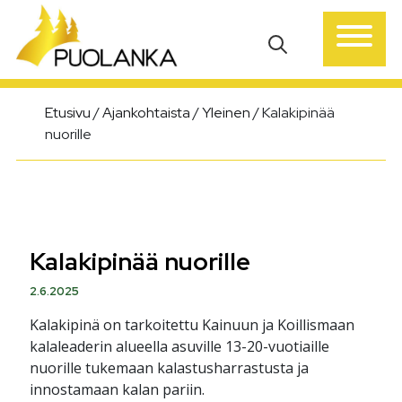
Päävalikko
Etusivu
/
Ajankohtaista
/
Yleinen
/
Kalakipinää
nuorille
Kalakipinää nuorille
2.6.2025
Kalakipinä on tarkoitettu Kainuun ja Koillismaan
kalaleaderin alueella asuville 13-20-vuotiaille
nuorille tukemaan kalastusharrastusta ja
innostamaan kalan pariin.