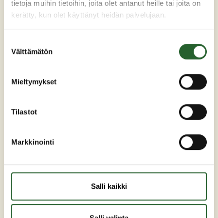
tietoja muihin tietoihin, joita olet antanut heille tai joita on
kerätty, kun olet käyttänyt heidän palvelujaan.
Suostumuksen
Välttämätön
valinta
Maaherrankatu 7
89200 Puolanka
Mieltymykset
Puh: +358 (0)8 6155 441
kunta(at)puolanka.fi
Tilastot
etunimi.sukunimi@puolanka.fi
Markkinointi
Salli kaikki
PUOLANKA
Asuminen ja ympäristö
Salli valinta