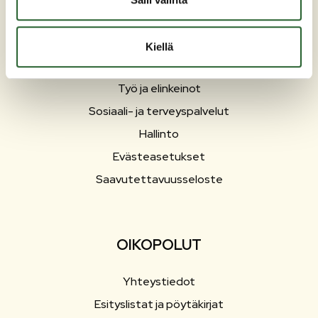
Liikunta ja vapaa-aika
Matkailu
Kiellä
Varhaiskasvatus ja opetus
Työ ja elinkeinot
Sosiaali- ja terveyspalvelut
Hallinto
Evästeasetukset
Saavutettavuusseloste
OIKOPOLUT
Yhteystiedot
Esityslistat ja pöytäkirjat