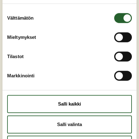
Suostumuksen
Maaherrankatu 7
Välttämätön
valinta
89200 Puolanka
Puh: +358 (0)8 6155 441
Mieltymykset
kunta(at)puolanka.fi
etunimi.sukunimi@puolanka.fi
Tilastot
Markkinointi
PUOLANKA
Salli kaikki
Asuminen ja ympäristö
Liikunta ja vapaa-aika
Salli valinta
Matkailu
Varhaiskasvatus ja opetus