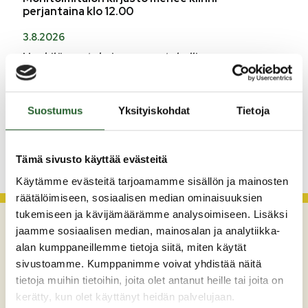
perjantaina klo 12.00
3.8.2026
Henkilömuutoksia maaseutuhallinnossa
29.7.2026
Asfaltointityöt taajamassa myöhästyvät
Suostumus
Yksityiskohdat
Tietoja
KATSO KAIKKI
Tämä sivusto käyttää evästeitä
Käytämme evästeitä tarjoamamme sisällön ja mainosten
räätälöimiseen, sosiaalisen median ominaisuuksien
tukemiseen ja kävijämäärämme analysoimiseen. Lisäksi
jaamme sosiaalisen median, mainosalan ja analytiikka-
alan kumppaneillemme tietoja siitä, miten käytät
sivustoamme. Kumppanimme voivat yhdistää näitä
tietoja muihin tietoihin, joita olet antanut heille tai joita on
kerätty, kun olet käyttänyt heidän palvelujaan.