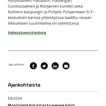
Hyrynsalmen, Paltamon, Puolangan,
Suomussalmen ja Ristijärven kuntien sekä
Kuhmon kaupungin ja Pohjois-Pohjanmaan ELY-
keskuksen kanssa yhteistyössä laadittu viisaan
liikkumisen suunnitelma on valmistunut.
Valmistumistiedote
Jaa uutinen
Ajankohtaista
5.8.2026
Monitoimitalon kirjasto menee kiinni