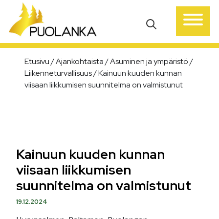
Päävalikko
Etusivu
/
Ajankohtaista
/
Asuminen ja ympäristö
/
Liikenneturvallisuus
/
Kainuun kuuden kunnan
viisaan liikkumisen suunnitelma on valmistunut
Kainuun kuuden kunnan
viisaan liikkumisen
suunnitelma on valmistunut
19.12.2024