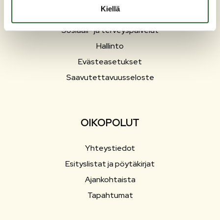
Kiellä
Työ ja elinkeinot
Sosiaali- ja terveyspalvelut
Hallinto
Evästeasetukset
Saavutettavuusseloste
OIKOPOLUT
Yhteystiedot
Esityslistat ja pöytäkirjat
Ajankohtaista
Tapahtumat