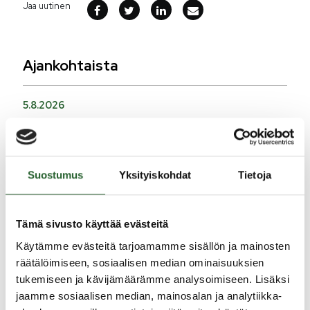
Jaa uutinen
Ajankohtaista
5.8.2026
Monitoimitalon kirjasto menee kiinni
perjantaina klo 12.00
3.8.2026
Suostumus
Yksityiskohdat
Tietoja
Henkilömuutoksia maaseutuhallinnossa
29.7.2026
Tämä sivusto käyttää evästeitä
Asfaltointityöt taajamassa myöhästyvät
Käytämme evästeitä tarjoamamme sisällön ja mainosten
räätälöimiseen, sosiaalisen median ominaisuuksien
KATSO KAIKKI
tukemiseen ja kävijämäärämme analysoimiseen. Lisäksi
jaamme sosiaalisen median, mainosalan ja analytiikka-