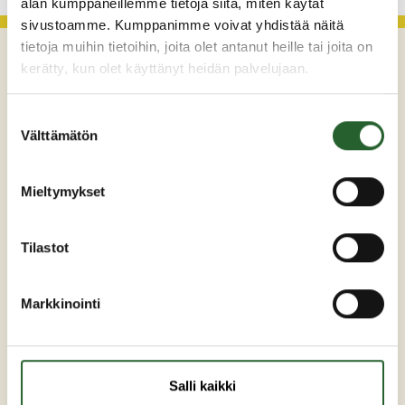
alan kumppaneillemme tietoja siitä, miten käytät
sivustoamme. Kumppanimme voivat yhdistää näitä
tietoja muihin tietoihin, joita olet antanut heille tai joita on
kerätty, kun olet käyttänyt heidän palvelujaan.
Suostumuksen
Välttämätön
valinta
Mieltymykset
Maaherrankatu 7
89200 Puolanka
Tilastot
Puh: +358 (0)8 6155 441
kunta(at)puolanka.fi
Markkinointi
etunimi.sukunimi@puolanka.fi
Salli kaikki