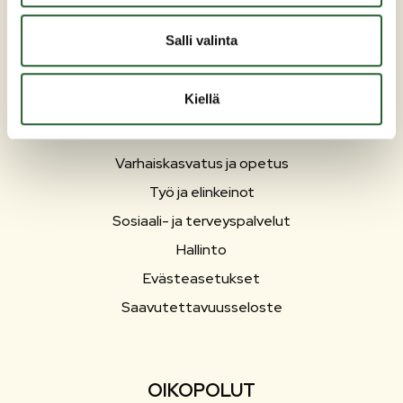
PUOLANKA
Salli valinta
Asuminen ja ympäristö
Kiellä
Liikunta ja vapaa-aika
Matkailu
Varhaiskasvatus ja opetus
Työ ja elinkeinot
Sosiaali- ja terveyspalvelut
Hallinto
Evästeasetukset
Saavutettavuusseloste
OIKOPOLUT