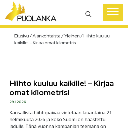
Päävalikko
Etusivu
/
Ajankohtaista
/
Yleinen
/
Hiihto kuuluu
kaikille! – Kirjaa omat kilometrisi
Hiihto kuuluu kaikille! – Kirjaa
omat kilometrisi
29.1.2026
Kansallista hiihtopäivää vietetään lauantaina 21.
helmikuuta 2026 ja koko Suomi on haastettu
ladulle. Tänä vuonna kampanjan teemana on