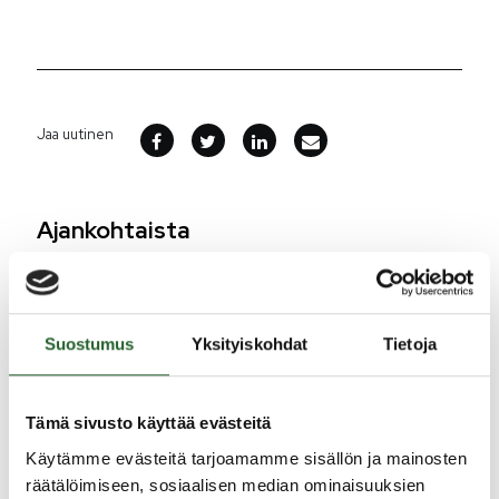
Jaa uutinen
Ajankohtaista
5.8.2026
Monitoimitalon kirjasto menee kiinni
Suostumus
Yksityiskohdat
Tietoja
perjantaina klo 12.00
3.8.2026
Henkilömuutoksia maaseutuhallinnossa
Tämä sivusto käyttää evästeitä
Käytämme evästeitä tarjoamamme sisällön ja mainosten
29.7.2026
räätälöimiseen, sosiaalisen median ominaisuuksien
Asfaltointityöt taajamassa myöhästyvät