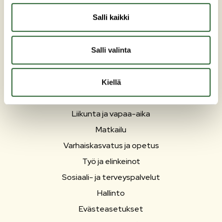
etunimi.sukunimi@puolanka.fi
Salli kaikki
Salli valinta
PUOLANKA
Kiellä
Asuminen ja ympäristö
Liikunta ja vapaa-aika
Matkailu
Varhaiskasvatus ja opetus
Työ ja elinkeinot
Sosiaali- ja terveyspalvelut
Hallinto
Evästeasetukset