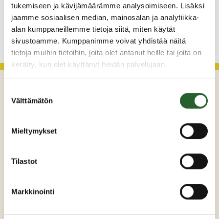
tukemiseen ja kävijämäärämme analysoimiseen. Lisäksi
jaamme sosiaalisen median, mainosalan ja analytiikka-
KATSO KAIKKI
alan kumppaneillemme tietoja siitä, miten käytät
sivustoamme. Kumppanimme voivat yhdistää näitä
tietoja muihin tietoihin, joita olet antanut heille tai joita on
kerätty, kun olet käyttänyt heidän palvelujaan.
Suostumuksen
Välttämätön
valinta
Mieltymykset
Tilastot
Maaherrankatu 7
89200 Puolanka
Markkinointi
Puh: +358 (0)8 6155 441
kunta(at)puolanka.fi