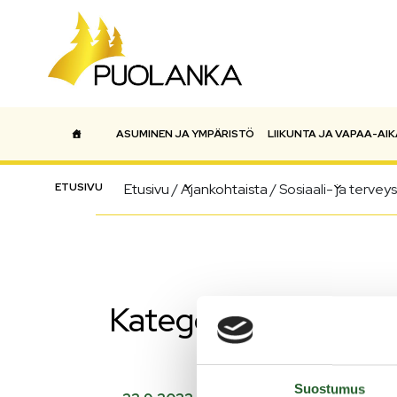
ASUMINEN JA YMPÄRISTÖ
LIIKUNTA JA VAPAA-AIK
Päävalikko
ETUSIVU
Etusivu
/
Ajankohtaista
/
Sosiaali- ja tervey
Kategoria:
Sosiaali-
Suostumus