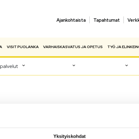
Ajankohtaista
Tapahtumat
Verk
A
VISIT PUOLANKA
VARHAISKASVATUS JA OPETUS
TYÖ JA ELINKEI
spalvelut
 ja terveyspalvelut
Yksityiskohdat