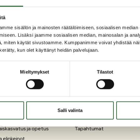
itä
5. Pääset hoitajachattiin tästä linkistä. Palvelu on suomenkielinen j
mme sisällön ja mainosten räätälöimiseen, sosiaalisen median
iseen. Lisäksi jaamme sosiaalisen median, mainosalan ja analy
, miten käytät sivustoamme. Kumppanimme voivat yhdistää näitä t
n kerätty, kun olet käyttänyt heidän palvelujaan.
Mieltymykset
Tilastot
OLANKA
OIKOPOLUT
inen ja ympäristö
Yhteystiedot
nta ja vapaa-aika
Esityslistat ja pöytäkirjat
Salli valinta
ailu
Ajankohtaista
aiskasvatus ja opetus
Tapahtumat
a elinkeinot