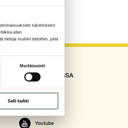
a
 ominaisuuksien tukemiseen
tiikka-alan
ietoja muihin tietoihin, joita
Markkinointi
SEURAA SOMESSA
Facebook
Facebook
Salli kaikki
Instagram
Instagram
Youtube
Youtube