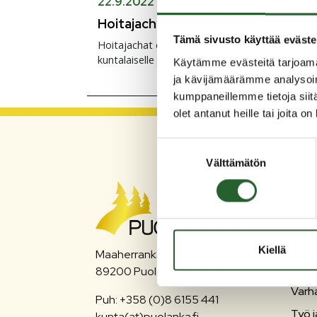
22.9.2022
Hoitajachat
Tämä sivusto käyttää eväste
Hoitajachat on avoinna joka arkipäivä kello 10–1
kuntalaiselle maksuton.
Käytämme evästeitä tarjoama
ja kävijämäärämme analysoim
kumppaneillemme tietoja siitä
olet antanut heille tai joita o
Suostumuksen
Välttämätön
valinta
PU
Asum
Liiku
Kiellä
Maaherrankatu 7
Matk
89200 Puolanka
Varh
Puh: +358 (0)8 6155 441
Työ j
kunta(at)puolanka.fi