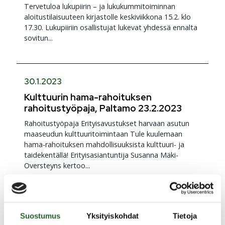
Tervetuloa lukupiirin – ja lukukummitoiminnan
aloitustilaisuuteen kirjastolle keskiviikkona 15.2. klo
17.30. Lukupiiriin osallistujat lukevat yhdessä ennalta
sovitun...
30.1.2023
Kulttuurin hama-rahoituksen
rahoitustyöpaja, Paltamo 23.2.2023
Rahoitustyöpaja Erityisavustukset harvaan asutun
maaseudun kulttuuritoimintaan Tule kuulemaan
hama-rahoituksen mahdollisuuksista kulttuuri- ja
taidekentällä! Erityisasiantuntija Susanna Mäki-
Oversteyns kertoo...
25.1.2023
Suostumus
Yksityiskohdat
Tietoja
Kirjaston asiakaspalvelu on suljettu