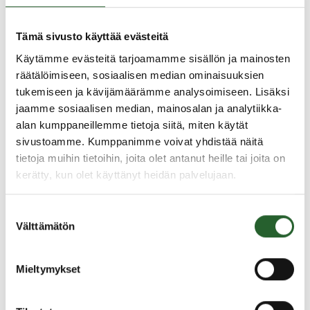
torstaina 26.1.2023
Kirjaston asiakaspalvelu on suljettu torstaina
Tämä sivusto käyttää evästeitä
26.1.2023. Omatoimi avoinna 9-21.
Käytämme evästeitä tarjoamamme sisällön ja mainosten
räätälöimiseen, sosiaalisen median ominaisuuksien
tukemiseen ja kävijämäärämme analysoimiseen. Lisäksi
jaamme sosiaalisen median, mainosalan ja analytiikka-
24.1.2023
alan kumppaneillemme tietoja siitä, miten käytät
Latukone on jälleen liikenteessä
sivustoamme. Kumppanimme voivat yhdistää näitä
Latukone on saatu kuntoon ja latuja ajetaan
tietoja muihin tietoihin, joita olet antanut heille tai joita on
kuntoon.
kerätty, kun olet käyttänyt heidän palvelujaan.
Suostumuksen
20.1.2023
Välttämätön
valinta
Honka Areenan jää huolletaan
lauantaiaamuna
Mieltymykset
Kunnan traktori on korjattu ja Honka Areenan jää
huolletaan lauantaina 21.1.2023