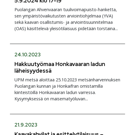
5.9.2024 klo 17-19
Puolangan Ahvenvaaran tuulivoimapuisto-hanketta,
sen ympäristövaikutusten arviointiohjelmaa (YVA)
sekä kaavan osallistumis- ja arviointisuunnitelmaa
(OAS) käsittelevä yleisötilaisuus pidetään torstaina...
24.10.2023
Hakkuutyömaa Honkavaaran ladun
läheisyydessä
UPM metsä aloittaa 25.10.2023 metsänharvennuksen
Puolangan kunnan ja Honkaifran omistamilla
kiinteistöillä Honkavaaran ladun varressa.
Kysymyksessä on maisematyöluvan...
21.9.2023
Kaavakahvilat ja esittelytilaisuus –