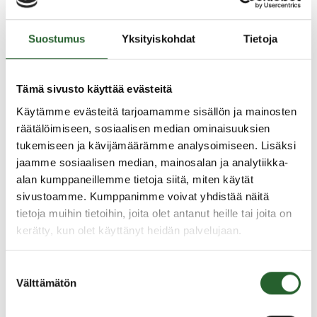
1.12.2022
Pieni-Paljakan ja Kotilan kaavaa ja
Suostumus
Yksityiskohdat
Tietoja
tuulivoimahanketta koskeva
yleisötilaisuus
Tämä sivusto käyttää evästeitä
Pieni-Paljakan tuulivoimahankkeen YVA-
selostusvaiheen ja Pieni-Paljakan osayleiskaavan ja
Käytämme evästeitä tarjoamamme sisällön ja mainosten
Kotilan osayleiskaavan muutoksen luonnosvaiheen
räätälöimiseen, sosiaalisen median ominaisuuksien
yleisötilaisuus järjestetään monitoimikeskus
tukemiseen ja kävijämäärämme analysoimiseen. Lisäksi
Virtaalassa, osoitteessa Koulutie...
jaamme sosiaalisen median, mainosalan ja analytiikka-
alan kumppaneillemme tietoja siitä, miten käytät
sivustoamme. Kumppanimme voivat yhdistää näitä
21.11.2022
tietoja muihin tietoihin, joita olet antanut heille tai joita on
kerätty, kun olet käyttänyt heidän palvelujaan.
Yleisotilaisuus Julkuvaaran
Tuulipuistosta
Suostumuksen
Julkuvaaran tuulipuiston osallistumis- ja
Välttämätön
valinta
arviointisuunnitelmaa ja yleiskaavoitusta koskeva
yleisötilaisuus järjestetään 28.11.2022 klo 18.00 –