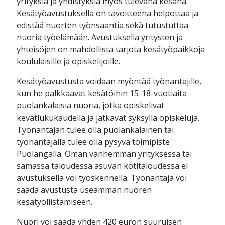
yrityksiä ja yhdistyksiä myös tulevana kesänä.
Kesätyöavustuksella on tavoitteena helpottaa ja
edistää nuorten työnsaantia sekä tutustuttaa
nuoria työelämään. Avustuksella yritysten ja
yhteisöjen on mahdollista tarjota kesätyöpaikkoja
koululaisille ja opiskelijoille.
Kesätyöavustusta voidaan myöntää työnantajille,
kun he palkkaavat kesätöihin 15-18-vuotiaita
puolankalaisia nuoria, jotka opiskelivat
kevätlukukaudella ja jatkavat syksyllä opiskeluja.
Työnantajan tulee olla puolankalainen tai
työnantajalla tulee olla pysyvä toimipiste
Puolangalla. Oman vanhemman yrityksessä tai
samassa taloudessa asuvan kotitaloudessa ei
avustuksella voi työskennellä. Työnantaja voi
saada avustusta useamman nuoren
kesätyöllistämiseen.
Nuori voi saada yhden 420 euron suuruisen