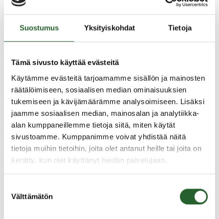
Suostumus
Yksityiskohdat
Tietoja
Jaa uutinen
Tämä sivusto käyttää evästeitä
Ajankohtaista
Käytämme evästeitä tarjoamamme sisällön ja mainosten
räätälöimiseen, sosiaalisen median ominaisuuksien
5.8.2026
tukemiseen ja kävijämäärämme analysoimiseen. Lisäksi
jaamme sosiaalisen median, mainosalan ja analytiikka-
Monitoimitalon kirjasto menee kiinni
perjantaina klo 12.00
alan kumppaneillemme tietoja siitä, miten käytät
sivustoamme. Kumppanimme voivat yhdistää näitä
3.8.2026
tietoja muihin tietoihin, joita olet antanut heille tai joita on
Henkilömuutoksia maaseutuhallinnossa
kerätty, kun olet käyttänyt heidän palvelujaan.
29.7.2026
Suostumuksen
Asfaltointityöt taajamassa myöhästyvät
Välttämätön
valinta