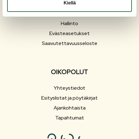
Kiellä
Työ ja elinkeinot
Sosiaali- ja terveyspalvelut
Hallinto
Evästeasetukset
Saavutettavuusseloste
OIKOPOLUT
Yhteystiedot
Esityslistat ja pöytäkirjat
Ajankohtaista
Tapahtumat