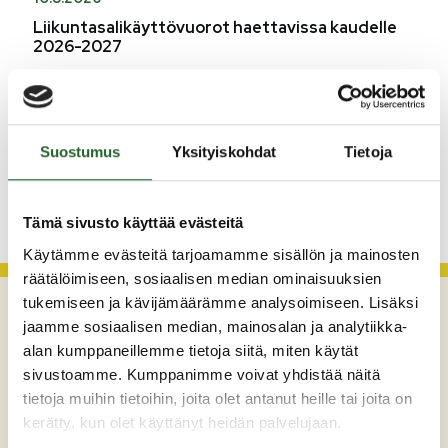
Liikuntasalikäyttövuorot haettavissa kaudelle
2026-2027
5.8.2026
Monitoimitalon kirjasto menee kiinni
perjantaina klo 12.00
Suostumus
Yksityiskohdat
Tietoja
KATSO KAIKKI
Tämä sivusto käyttää evästeitä
Käytämme evästeitä tarjoamamme sisällön ja mainosten
räätälöimiseen, sosiaalisen median ominaisuuksien
tukemiseen ja kävijämäärämme analysoimiseen. Lisäksi
jaamme sosiaalisen median, mainosalan ja analytiikka-
alan kumppaneillemme tietoja siitä, miten käytät
sivustoamme. Kumppanimme voivat yhdistää näitä
tietoja muihin tietoihin, joita olet antanut heille tai joita on
kerätty, kun olet käyttänyt heidän palvelujaan.