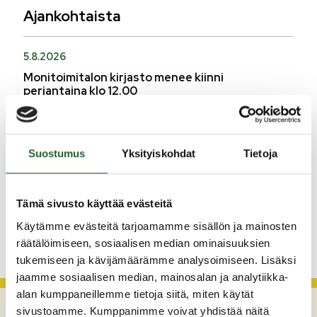
Ajankohtaista
5.8.2026
Monitoimitalon kirjasto menee kiinni
perjantaina klo 12.00
3.8.2026
Henkilömuutoksia maaseutuhallinnossa
Suostumus
Yksityiskohdat
Tietoja
29.7.2026
Asfaltointityöt taajamassa myöhästyvät
Tämä sivusto käyttää evästeitä
Käytämme evästeitä tarjoamamme sisällön ja mainosten
KATSO KAIKKI
räätälöimiseen, sosiaalisen median ominaisuuksien
tukemiseen ja kävijämäärämme analysoimiseen. Lisäksi
jaamme sosiaalisen median, mainosalan ja analytiikka-
alan kumppaneillemme tietoja siitä, miten käytät
sivustoamme. Kumppanimme voivat yhdistää näitä