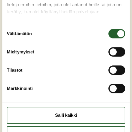
tietoja muihin tietoihin, joita olet antanut heille tai joita on
kerätty, kun olet käyttänyt heidän palvelujaan.
Suostumuksen
Välttämätön
valinta
Maaherrankatu 7
Mieltymykset
89200 Puolanka
Puh: +358 (0)8 6155 441
Tilastot
kunta(at)puolanka.fi
etunimi.sukunimi@puolanka.fi
Markkinointi
Salli kaikki
PUOLANKA