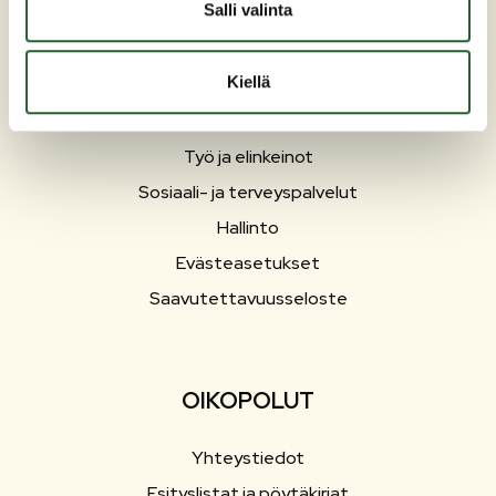
Salli valinta
Asuminen ja ympäristö
Liikunta ja vapaa-aika
Kiellä
Matkailu
Varhaiskasvatus ja opetus
Työ ja elinkeinot
Sosiaali- ja terveyspalvelut
Hallinto
Evästeasetukset
Saavutettavuusseloste
OIKOPOLUT
Yhteystiedot
Esityslistat ja pöytäkirjat