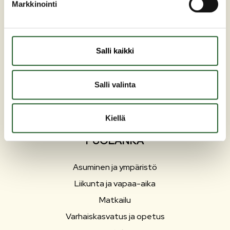
Markkinointi
Maaherrankatu 7
89200 Puolanka
Puh: +358 (0)8 6155 441
Salli kaikki
kunta(at)puolanka.fi
etunimi.sukunimi@puolanka.fi
Salli valinta
Kiellä
PUOLANKA
Asuminen ja ympäristö
Liikunta ja vapaa-aika
Matkailu
Varhaiskasvatus ja opetus