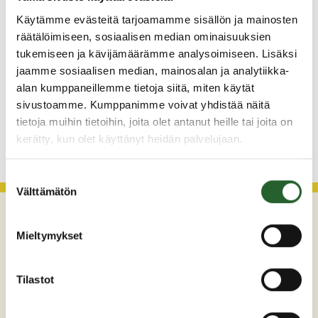
Käytämme evästeitä tarjoamamme sisällön ja mainosten
3.8.2026
räätälöimiseen, sosiaalisen median ominaisuuksien
Henkilömuutoksia maaseutuhallinnossa
tukemiseen ja kävijämäärämme analysoimiseen. Lisäksi
29.7.2026
jaamme sosiaalisen median, mainosalan ja analytiikka-
alan kumppaneillemme tietoja siitä, miten käytät
Asfaltointityöt taajamassa myöhästyvät
sivustoamme. Kumppanimme voivat yhdistää näitä
tietoja muihin tietoihin, joita olet antanut heille tai joita on
KATSO KAIKKI
kerätty, kun olet käyttänyt heidän palvelujaan.
Suostumuksen
Välttämätön
valinta
Mieltymykset
Tilastot