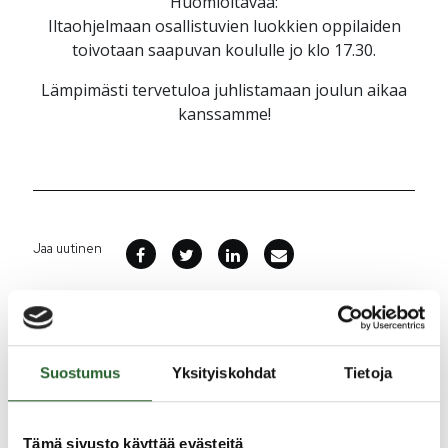
Huomioitavaa:
Iltaohjelmaan osallistuvien luokkien oppilaiden
toivotaan saapuvan koululle jo klo 17.30.
Lämpimästi tervetuloa juhlistamaan joulun aikaa
kanssamme!
Jaa uutinen
Ajankohtaista
Suostumus
Yksityiskohdat
Tietoja
5.8.2026
Monitoimitalon kirjasto menee kiinni
perjantaina klo 12.00
Tämä sivusto käyttää evästeitä