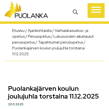
Päävalikko
Etusivu
/
Ajankohtaista
/
Varhaiskasvatus- ja
opetus
/
Perusopetus
/
Lukuvuoden aikataulut
perusopetus
/
Tapahtumat perusopetus
/
Puolankajärven koulun joulujuhla torstaina
11.12.2025
Puolankajärven koulun
joulujuhla torstaina 11.12.2025
20.11.2025